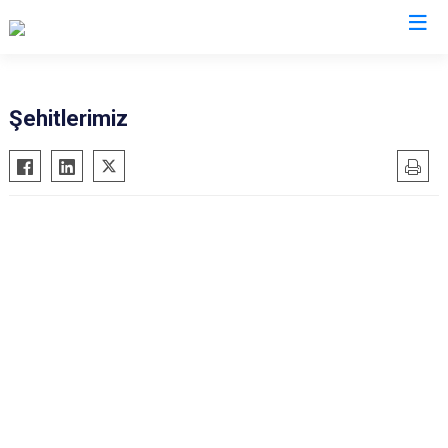
Ankara
Şehitlerimiz
Akyurt
Haymana
Altındağ
Kalecik
Ayaş
Kahramankazan
Bala
Keçiören
Beypazarı
Kızılcahamam
Çamlıdere
Mamak
Çankaya
Nallıhan
Çubuk
Polatlı
Elmadağ
Şereflikoçhisar
Etimesgut
Sincan