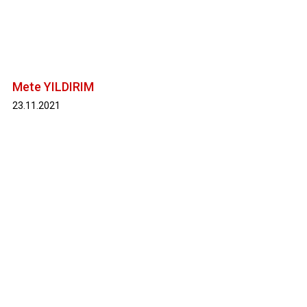
Evren
Yenimahalle
Gölbaşı
Pursaklar
Güdül
Mete YILDIRIM
23.11.2021