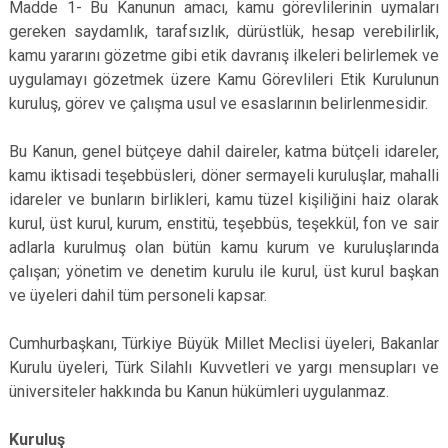
Madde 1- Bu Kanunun amacı, kamu görevlilerinin uymaları
Evren
Yenimahalle
gereken saydamlık, tarafsızlık, dürüstlük, hesap verebilirlik,
Gölbaşı
Pursaklar
kamu yararını gözetme gibi etik davranış ilkeleri belirlemek ve
uygulamayı gözetmek üzere Kamu Görevlileri Etik Kurulunun
Güdül
kuruluş, görev ve çalışma usul ve esaslarının belirlenmesidir.
Bu Kanun, genel bütçeye dahil daireler, katma bütçeli idareler,
kamu iktisadi teşebbüsleri, döner sermayeli kuruluşlar, mahalli
idareler ve bunların birlikleri, kamu tüzel kişiliğini haiz olarak
kurul, üst kurul, kurum, enstitü, teşebbüs, teşekkül, fon ve sair
adlarla kurulmuş olan bütün kamu kurum ve kuruluşlarında
çalışan; yönetim ve denetim kurulu ile kurul, üst kurul başkan
ve üyeleri dahil tüm personeli kapsar.
Cumhurbaşkanı, Türkiye Büyük Millet Meclisi üyeleri, Bakanlar
Kurulu üyeleri, Türk Silahlı Kuvvetleri ve yargı mensupları ve
üniversiteler hakkında bu Kanun hükümleri uygulanmaz.
Kuruluş