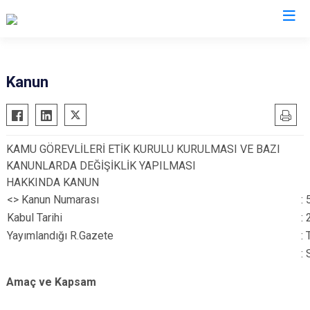
Ankara
Kanun
Akyurt
Haymana
Altındağ
Kalecik
KAMU GÖREVLİLERİ ETİK KURULU KURULMASI VE BAZI
Ayaş
Kahramankazan
KANUNLARDA DEĞİŞİKLİK YAPILMASI
Bala
Keçiören
HAKKINDA KANUN
Beypazarı
Kızılcahamam
<>
Kanun Numarası
:
Çamlıdere
Mamak
Kabul Tarihi
:
Yayımlandığı R.Gazete
: 
Çankaya
Nallıhan
: 
Çubuk
Polatlı
Elmadağ
Şereflikoçhisar
Amaç ve Kapsam
Etimesgut
Sincan