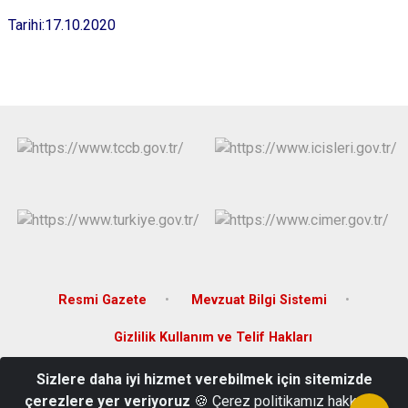
Evren
Yenimahalle
Tarihi:17.10.2020
Gölbaşı
Pursaklar
Güdül
Resmi Gazete
Mevzuat Bilgi Sistemi
Gizlilik Kullanım ve Telif Hakları
Sizlere daha iyi hizmet verebilmek için sitemizde
İsmetpaşa Mah. Bülent Ecevit Cad. No:39 Elmadağ/ANKARA
çerezlere yer veriyoruz
🍪 Çerez politikamız hakkında