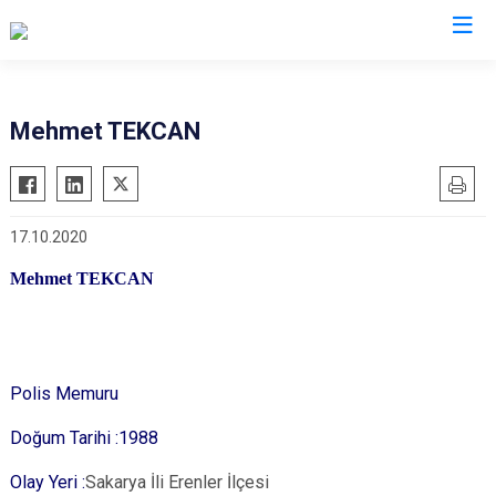
Ankara
Mehmet TEKCAN
Akyurt
Haymana
Altındağ
Kalecik
17.10.2020
Ayaş
Kahramankazan
Bala
Keçiören
Mehmet TEKCAN
Beypazarı
Kızılcahamam
Çamlıdere
Mamak
Çankaya
Nallıhan
Polis Memuru
Çubuk
Polatlı
Doğum Tarihi :1988
Elmadağ
Şereflikoçhisar
Olay Yeri :
Sakarya İli
Erenler İlçesi
Etimesgut
Sincan