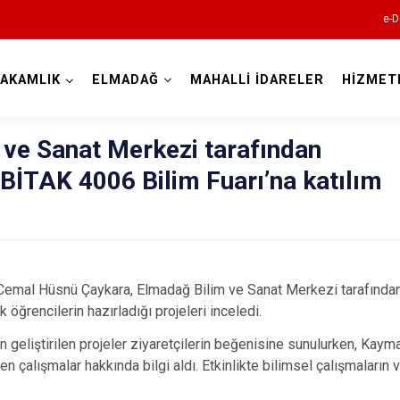
e-D
AKAMLIK
ELMADAĞ
MAHALLİ İDARELER
HİZMET
Ankara
 ve Sanat Merkezi tarafından
BİTAK 4006 Bilim Fuarı’na katılım
Akyurt
Altındağ
Ayaş
Bala
Cemal Hüsnü Çaykara, Elmadağ Bilim ve Sanat Merkezi tarafınd
Beypazarı
k öğrencilerin hazırladığı projeleri inceledi.
Çamlıdere
an geliştirilen projeler ziyaretçilerin beğenisine sunulurken, Ka
 çalışmalar hakkında bilgi aldı. Etkinlikte bilimsel çalışmaların
Çankaya