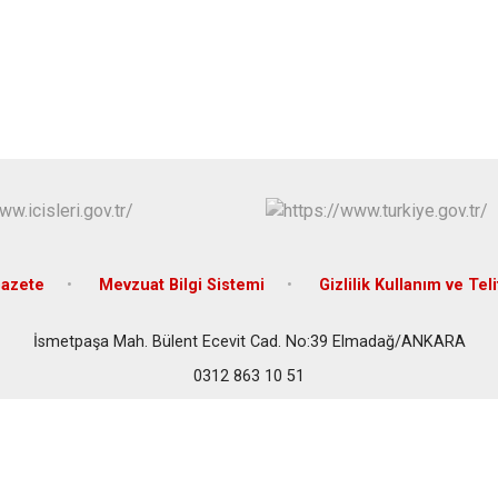
Çubuk
Elmadağ
Etimesgut
Evren
Gölbaşı
Güdül
azete
Mevzuat Bilgi Sistemi
Gizlilik Kullanım ve Teli
İsmetpaşa Mah. Bülent Ecevit Cad. No:39 Elmadağ/ANKARA
0312 863 10 51