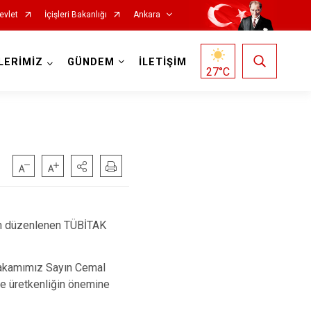
evlet
İçişleri Bakanlığı
Ankara
LERİMİZ
GÜNDEM
İLETİŞİM
27
°C
Haymana
Kalecik
Kahramankazan
Keçiören
an düzenlenen TÜBİTAK
Kızılcahamam
Mamak
ymakamımız Sayın Cemal
 ve üretkenliğin önemine
Nallıhan