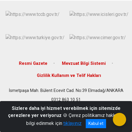
Evren
Yenimahalle
Gölbaşı
Pursaklar
Güdül
Resmi Gazete
Mevzuat Bilgi Sistemi
Gizlilik Kullanım ve Telif Hakları
İsmetpaşa Mah. Bülent Ecevit Cad. No:39 Elmadağ/ANKARA
0312 863 10 51
Sizlere daha iyi hizmet verebilmek için sitemizde
çerezlere yer veriyoruz
🍪 Çerez politikamız hakkında
bilgi edinmek için
tıklayınız
Kabul et