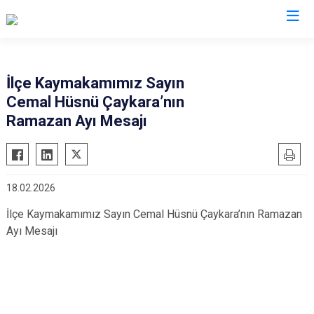
Ankara
İlçe Kaymakamımız Sayın
Cemal Hüsnü Çaykara’nın
Akyurt
Haymana
Ramazan Ayı Mesajı
Altındağ
Kalecik
Ayaş
Kahramankazan
Bala
Keçiören
18.02.2026
Beypazarı
Kızılcahamam
İlçe Kaymakamımız Sayın Cemal Hüsnü Çaykara’nın Ramazan
Çamlıdere
Mamak
Ayı Mesajı
Çankaya
Nallıhan
Çubuk
Polatlı
Elmadağ
Şereflikoçhisar
Etimesgut
Sincan